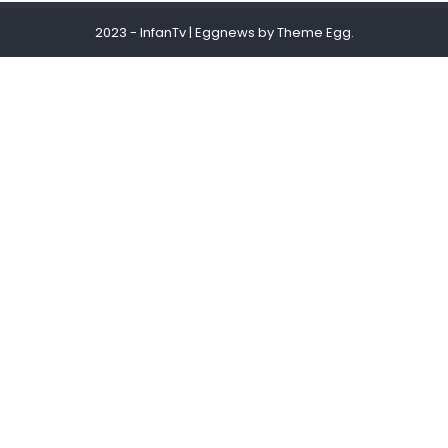
2023 - InfanTv
|
Eggnews by
Theme Egg
.