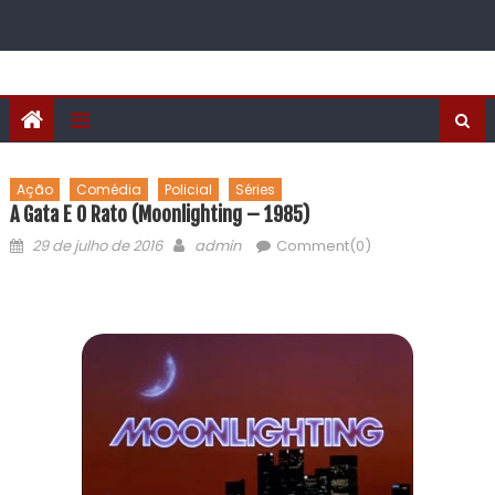
Ação
Comédia
Policial
Séries
A Gata E O Rato (Moonlighting – 1985)
29 de julho de 2016
admin
Comment(0)