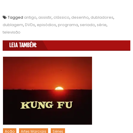
Tagged
antigo
,
assistir
,
clássico
,
desenho
,
dubladores
,
dublagem
,
DVDs
,
episódios
,
programa
,
seriado
,
série
,
televisão
LEIA TAMBÉM:
Ação
Artes Marciais
Séries