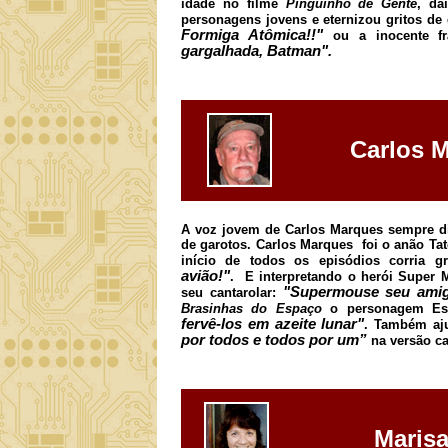
idade no filme
Pinguinho de Gente
, da
personagens jovens e eternizou gritos d
Formiga Atômica!!"
ou a inocente fr
gargalhada, Batman".
Carlos 
A voz jovem de Carlos Marques sempre di
de garotos. Carlos Marques foi o anão Ta
início de todos os episódios corria g
avião!"
. E interpretando o herói Super
"Supermouse seu amigo
seu cantarolar:
Brasinhas do Espaço
o personagem Est
fervê-los em azeite lunar"
. Também aju
por todos e todos por um”
na versão ca
Marisa