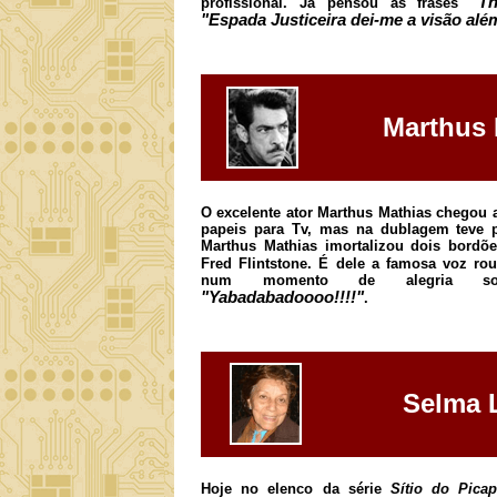
"T
profissional. Já pensou as frases
"Espada Justiceira dei-me a visão alé
Marthus 
O excelente ator Marthus Mathias chegou a
papeis para Tv, mas na dublagem teve 
Marthus Mathias imortalizou dois bordõ
Fred Flintstone. É dele a famosa voz ro
num momento de alegria solta
"Yabadabadoooo!!!!"
.
Selma 
Hoje no elenco da série
Sítio do Pica