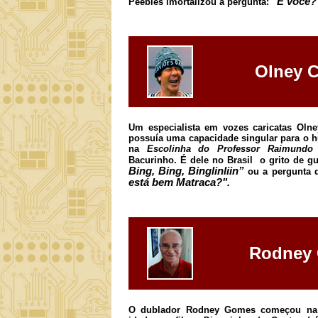
"E você?
Peebles imortalizou a pergunta:
Olney C
Um especialista em vozes caricatas Olne
possuía uma capacidade singular para o h
na
Escolinha do Professor Raimundo
i
Bacurinho. É dele no Brasil o grito de g
Bing, Bing, Binglinliin”
ou a pergunta 
está bem Matraca?".
Rodney
O dublador Rodney Gomes começou na ca