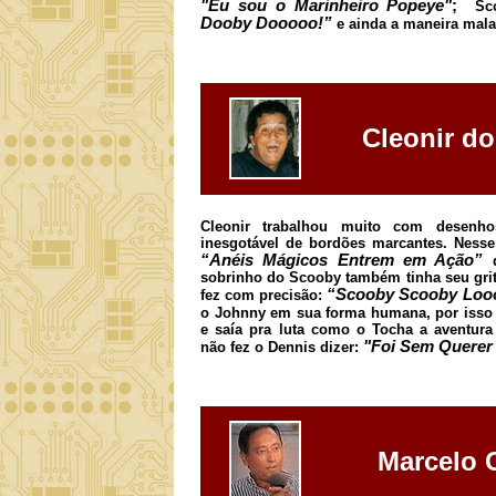
"Eu sou o Marinheiro Popeye"
;
Sc
Dooby Dooooo!”
e ainda a maneira mala
Cleonir d
Cleonir trabalhou muito com desenho
inesgotável de bordões marcantes. Nesse
“Anéis Mágicos Entrem em Ação”
sobrinho do Scooby também tinha seu grit
“Scooby Scooby Loo
fez com precisão:
o Johnny em sua forma humana, por isso 
e saía pra luta como o Tocha a aventura
"Foi Sem Querer
não fez o Dennis dizer:
Marcelo 