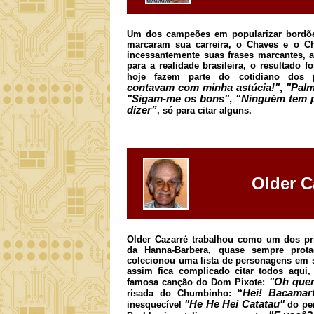
Um dos campeões em popularizar bordõe
marcaram sua carreira, o Chaves e o C
incessantemente suas frases marcantes, a
para a realidade brasileira, o resultado 
hoje fazem parte do cotidiano dos 
contavam com minha astúcia!"
,
"Palm
"Sigam-me os bons"
,
“Ninguém tem p
dizer”
, só para citar alguns.
Older C
Older Cazarré trabalhou como um dos pr
da Hanna-Barbera, quase sempre prota
colecionou uma lista de personagens em 
assim fica complicado citar todos aqui
"Oh quer
famosa canção do Dom Pixote:
“Hei! Bacamar
risada do Chumbinho:
"He He Hei Catatau"
inesquecível
do pe